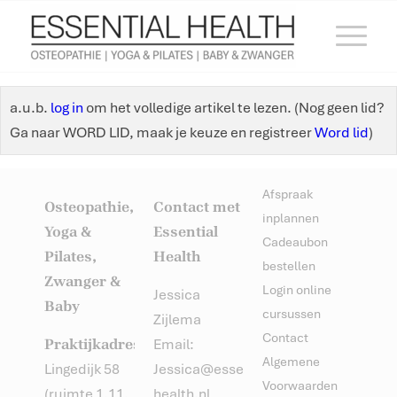
a.u.b.
log in
om het volledige artikel te lezen.
(Nog geen lid?
Ga naar WORD LID, maak je keuze en registreer
Word lid
)
Afspraak
Osteopathie,
Contact met
inplannen
Yoga &
Essential
Cadeaubon
Pilates,
Health
bestellen
Zwanger &
Login online
Jessica
Baby
cursussen
Zijlema
Contact
Praktijkadres:
Email:
Algemene
Lingedijk 58
Jessica@essential-
Voorwaarden
(ruimte 1.11,
health.nl