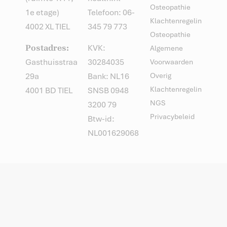
Osteopathie
1e etage)
Telefoon: 06-
Klachtenregeling
4002 XL TIEL
345 79 773
Osteopathie
Postadres:
KVK:
Algemene
Gasthuisstraat
30284035
Voorwaarden
Overig
29a
Bank: NL16
Klachtenregeling
4001 BD TIEL
SNSB 0948
NGS
3200 79
Privacybeleid
Btw-id:
NL001629068B11