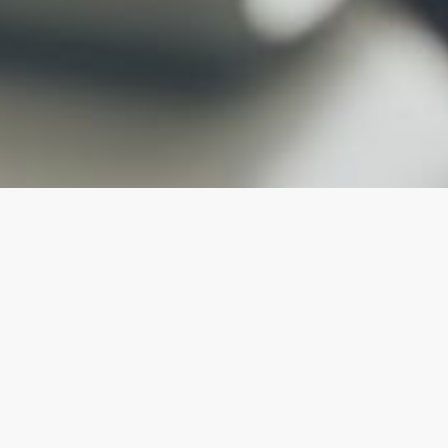
CONTACT
Je kunt het contactformulier gebruiken als je vragen
hebt, of gewoon als je vrijblijvend wat meer
informatie wilt. Ik help je graag verder! Als je het
contactformulier invult ontvang je op korte termijn
een reactie terug.